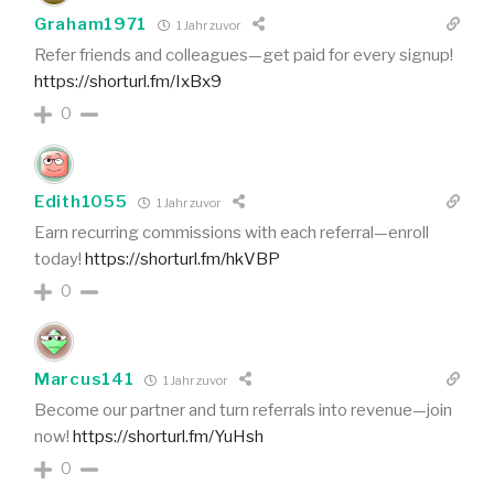
Graham1971
1 Jahr zuvor
Refer friends and colleagues—get paid for every signup!
https://shorturl.fm/IxBx9
0
Edith1055
1 Jahr zuvor
Earn recurring commissions with each referral—enroll
today!
https://shorturl.fm/hkVBP
0
Marcus141
1 Jahr zuvor
Become our partner and turn referrals into revenue—join
now!
https://shorturl.fm/YuHsh
0