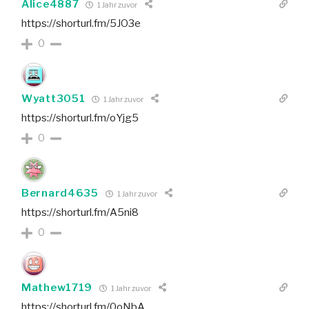
Alice4887
1 Jahr zuvor
https://shorturl.fm/5JO3e
0
Wyatt3051
1 Jahr zuvor
https://shorturl.fm/oYjg5
0
Bernard4635
1 Jahr zuvor
https://shorturl.fm/A5ni8
0
Mathew1719
1 Jahr zuvor
https://shorturl.fm/0oNbA