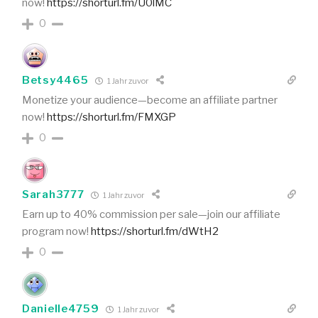
now!
https://shorturl.fm/U0lMC
0
Betsy4465
1 Jahr zuvor
Monetize your audience—become an affiliate partner
now!
https://shorturl.fm/FMXGP
0
Sarah3777
1 Jahr zuvor
Earn up to 40% commission per sale—join our affiliate
program now!
https://shorturl.fm/dWtH2
0
Danielle4759
1 Jahr zuvor