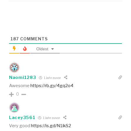
187
COMMENTS
Oldest
Naomi1283
1 Jahr zuvor
Awesome
https://rb.gy/4gq2o4
0
Lacey3561
1 Jahr zuvor
Very good
https://is.gd/N1ikS2