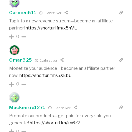
Carmen611
1 Jahr zuvor
Tap into a new revenue stream—become an affiliate
partner!
https://shorturl.fm/x5hVL
0
Omar925
1 Jahr zuvor
Monetize your audience—become an affiliate partner
now!
https://shorturl.fm/5XEb6
0
Mackenzie1271
1 Jahr zuvor
Promote our products—get paid for every sale you
generate!
https://shorturl.fm/lm6z2
0