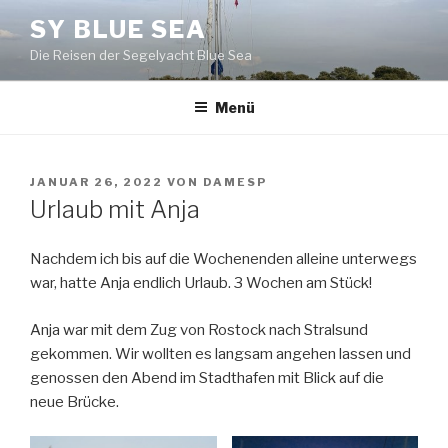
Zum
SY BLUE SEA
Inhalt
Die Reisen der Segelyacht Blue Sea
springen
Menü
VERÖFFENTLICHT
JANUAR 26, 2022
VON
DAMESP
AM
Urlaub mit Anja
Nachdem ich bis auf die Wochenenden alleine unterwegs
war, hatte Anja endlich Urlaub. 3 Wochen am Stück!
Anja war mit dem Zug von Rostock nach Stralsund
gekommen. Wir wollten es langsam angehen lassen und
genossen den Abend im Stadthafen mit Blick auf die
neue Brücke.