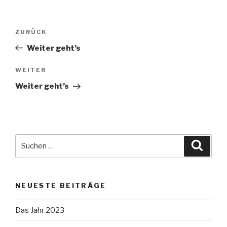
Beitragsnavigation
Vorheriger
ZURÜCK
Beitrag
Weiter geht’s
Nächster
WEITER
Beitrag
Weiter geht’s
Suche
Suche
nach:
NEUESTE BEITRÄGE
Das Jahr 2023