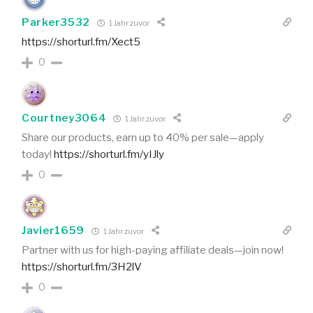
Parker3532
1 Jahr zuvor
https://shorturl.fm/Xect5
0
Courtney3064
1 Jahr zuvor
Share our products, earn up to 40% per sale—apply
today!
https://shorturl.fm/yIJly
0
Javier1659
1 Jahr zuvor
Partner with us for high-paying affiliate deals—join now!
https://shorturl.fm/3H2lV
0