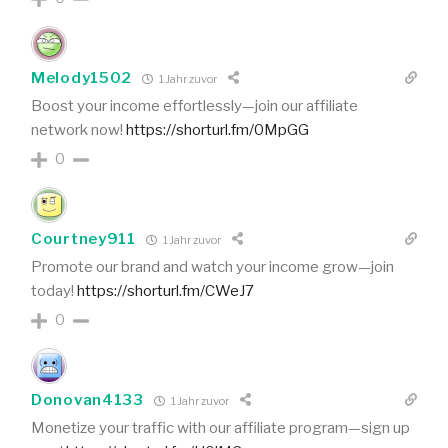
Melody1502
1 Jahr zuvor
Boost your income effortlessly—join our affiliate
network now!
https://shorturl.fm/0MpGG
0
Courtney911
1 Jahr zuvor
Promote our brand and watch your income grow—join
today!
https://shorturl.fm/CWeJ7
0
Donovan4133
1 Jahr zuvor
Monetize your traffic with our affiliate program—sign up