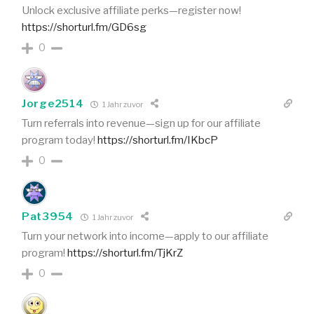
Unlock exclusive affiliate perks—register now!
https://shorturl.fm/GD6sg
0
Jorge2514
1 Jahr zuvor
Turn referrals into revenue—sign up for our affiliate
program today!
https://shorturl.fm/IKbcP
0
Pat3954
1 Jahr zuvor
Turn your network into income—apply to our affiliate
program!
https://shorturl.fm/TjKrZ
0