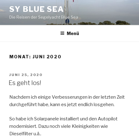
Zum
SY BLUE SEA
Inhalt
Die Reisen der Segelyacht Blue Sea
springen
Menü
MONAT:
JUNI 2020
VERÖFFENTLICHT
JUNI 25, 2020
AM
Es geht los!
Nachdem ich einige Verbesserungen in der letzten Zeit
durchgeführt habe, kann es jetzt endlich losgehen.
So habe ich Solarpanele installiert und den Autopilot
modernisiert. Dazu noch viele Kleinigkeiten wie
Dieselfilter u.ä..