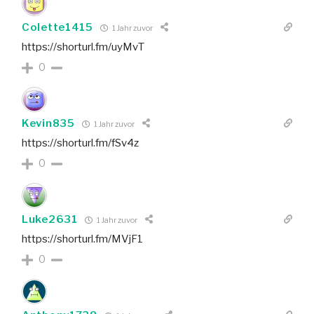
Colette1415
1 Jahr zuvor
https://shorturl.fm/uyMvT
0
Kevin835
1 Jahr zuvor
https://shorturl.fm/fSv4z
0
Luke2631
1 Jahr zuvor
https://shorturl.fm/MVjF1
0