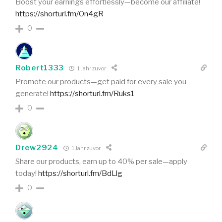
Boost your earnings effortlessly—become our affiliate!
https://shorturl.fm/On4gR
0
Robert1333
1 Jahr zuvor
Promote our products—get paid for every sale you
generate!
https://shorturl.fm/Ruks1
0
Drew2924
1 Jahr zuvor
Share our products, earn up to 40% per sale—apply
today!
https://shorturl.fm/BdLlg
0