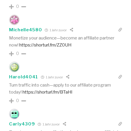
0
Michelle4580
1 Jahr zuvor
Monetize your audience—become an affiliate partner
now!
https://shorturl.fm/ZZ0UH
0
Harold4041
1 Jahr zuvor
Turn traffic into cash—apply to our affiliate program
today!
https://shorturl.fm/BTaHl
0
Carly4309
1 Jahr zuvor