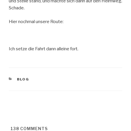
und Stelle stand, und machte sich dann auf den Heimweg.
Schade.
Hier nochmal unsere Route:
Ich setze die Fahrt dann alleine fort.
KATEGORIEN
BLOG
138
COMMENTS