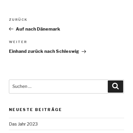
Beitragsnavigation
Vorheriger
ZURÜCK
Beitrag
Auf nach Dänemark
Nächster
WEITER
Beitrag
Einhand zurück nach Schleswig
Suche
Suche
nach:
NEUESTE BEITRÄGE
Das Jahr 2023