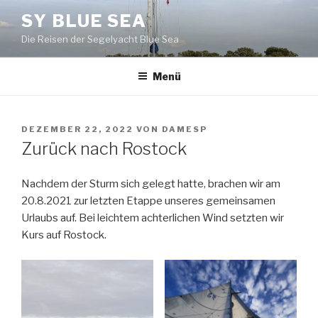
Zum
SY BLUE SEA
Inhalt
Die Reisen der Segelyacht Blue Sea
springen
Menü
VERÖFFENTLICHT
DEZEMBER 22, 2022
VON
DAMESP
AM
Zurück nach Rostock
Nachdem der Sturm sich gelegt hatte, brachen wir am
20.8.2021 zur letzten Etappe unseres gemeinsamen
Urlaubs auf. Bei leichtem achterlichen Wind setzten wir
Kurs auf Rostock.