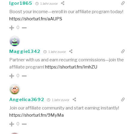
Igor1865
1 Jahr zuvor
Boost your income—enroll in our affiliate program today!
https://shorturl.fm/aAUPS
0
Maggie1342
1 Jahr zuvor
Partner with us and earn recurring commissions—join the
affiliate program!
https://shorturl.fm/ImhZU
0
Angelica3692
1 Jahr zuvor
Join our affiliate community and start earning instantly!
https://shorturl.fm/9MyMa
0