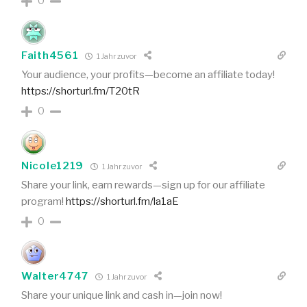
0
Faith4561
1 Jahr zuvor
Your audience, your profits—become an affiliate today!
https://shorturl.fm/T20tR
0
Nicole1219
1 Jahr zuvor
Share your link, earn rewards—sign up for our affiliate
program!
https://shorturl.fm/la1aE
0
Walter4747
1 Jahr zuvor
Share your unique link and cash in—join now!