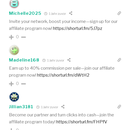
Michelle2025
1 Jahr zuvor
Invite your network, boost your income—sign up for our
affiliate program now!
https://shorturl.fm/5J7pz
0
Madeline168
1 Jahr zuvor
Earn up to 40% commission per sale—join our affiliate
program now!
https://shorturl.fm/dWtH2
0
Jillian3181
1 Jahr zuvor
Become our partner and turn clicks into cash—join the
affiliate program today!
https://shorturl.fm/FHPfV