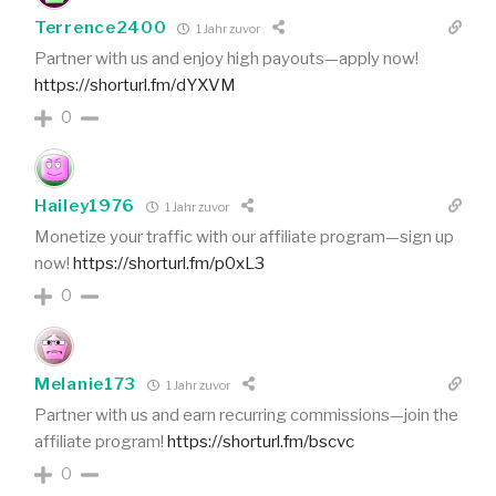
Terrence2400
1 Jahr zuvor
Partner with us and enjoy high payouts—apply now!
https://shorturl.fm/dYXVM
0
Hailey1976
1 Jahr zuvor
Monetize your traffic with our affiliate program—sign up
now!
https://shorturl.fm/p0xL3
0
Melanie173
1 Jahr zuvor
Partner with us and earn recurring commissions—join the
affiliate program!
https://shorturl.fm/bscvc
0